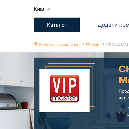
Київ
Додати ко
Каталог
🏠
🌇
Меблі на замовлення
Київ
СКЛАД МАГА
С
M
Прод
чере