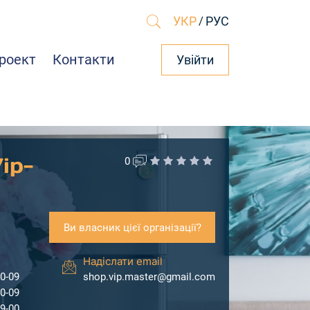
УКР
/
РУС
роект
Контакти
Увійти
ip-
0
Ви власник цієї організації?
Надіслати email
50-09
shop.vip.master@gmail.com
50-09
99-00