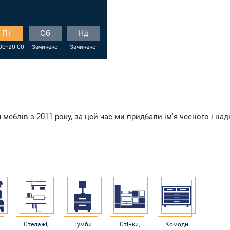
Пт
Сб
Нд
00-20:00
Зачинено
Зачинено
лів з 2011 року, за цей час ми придбали ім'я чесного і наді
Стелажі,
Тумби
Стінки,
Комоди