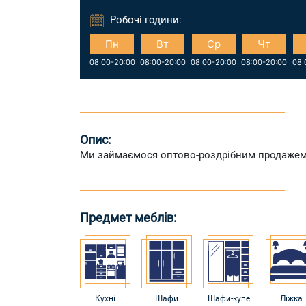
Робочі години:
Пн
Вт
Ср
Чт
08:00-20:00
08:00-20:00
08:00-20:00
08:00-20:00
08:
Опис:
Ми займаємося оптово-роздрібним продажем меб
Предмет меблів:
Кухні
Шафи
Шафи-купе
Ліжка