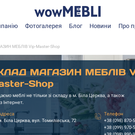
мпанію
Фотогалерея
Блог
Новини
Про п
ЗИН МЕБЛІВ Vip-Master-Shop
КЛАД МАГАЗИН МЕБЛІВ V
aster-Shop
аємо меблі не тільки зі складу в м. Біла Церква, а також
з Інтернет.
Адреса
Телефон
м. Біла Церква, вул. Томилівська, 72
+38 (098) 870-
+38 (099) 970-
+38 (098) 890-