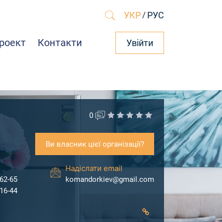
УКР
/
РУС
роект
Контакти
Увійти
0
Ви власник цієї організації?
Надіслати email
-62-65
komandorkiev@gmail.com
-16-44