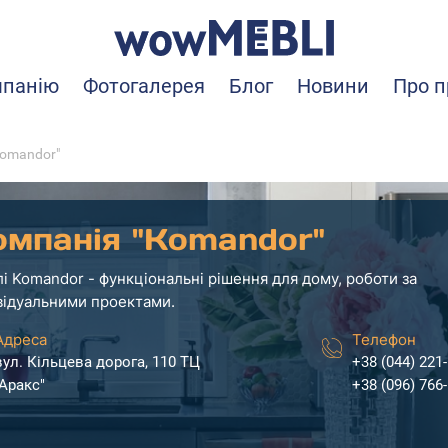
мпанію
Фотогалерея
Блог
Новини
Про п
Komandor"
омпанія "Komandor"
і Komandor - функціональні рішення для дому, роботи за
відуальними проектами.
Адреса
Телефон
вул. Кільцева дорога, 110 ТЦ
+38 (044) 221
"Аракс"
+38 (096) 766