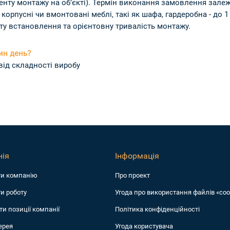
менту монтажу на об’єкті). Термін виконання замовлення залежи
, корпусні чи вмонтовані меблі, такі як шафа, гардеробна - до
ту встановлення та орієнтовну тривалість монтажу.
ин день?
від складності виробу
ія
Інформація
ти компанiю
Про проект
и роботу
Угода про використання файлів «coo
ти позиції компанії
Політика конфіденційності
ерея
Угода користувача