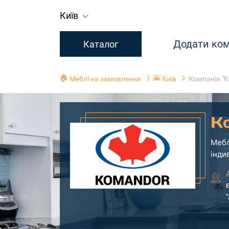
Київ
Додати ко
Каталог
🏠
🌇
Меблі на замовлення
Київ
Компанія "
К
Мебл
інди