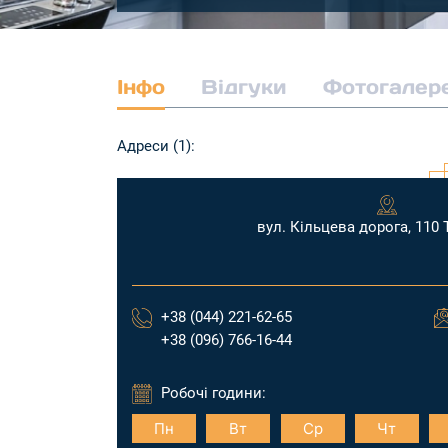
Інфо
Відгуки
Фотогалер
Адреси (1):
вул. Кільцева дорога, 110 
+38 (044) 221-62-65
+38 (096) 766-16-44
Робочі години:
Пн
Вт
Ср
Чт