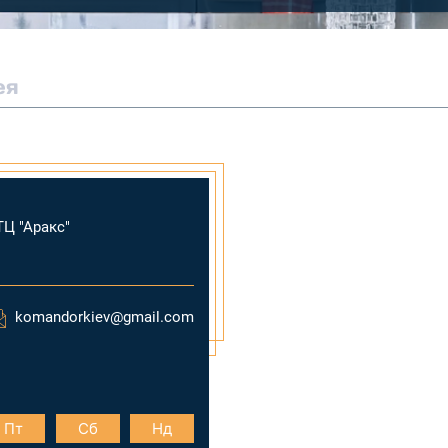
ея
ТЦ "Аракс"
komandorkiev@gmail.com
Пт
Сб
Нд