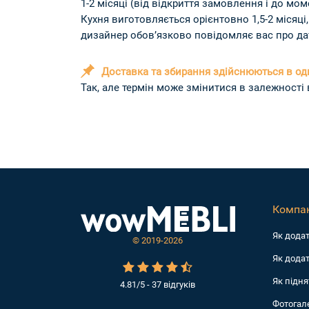
1-2 місяці (від відкриття замовлення і до мо
Кухня виготовляється орієнтовно 1,5-2 місяці
дизайнер обов’язково повідомляє вас про да
Доставка та збирання здійснюються в од
Так, але термін може змінитися в залежності 
Компан
Як дода
©
2019-2026
Як додат
Як підня
4.81/5 - 37 відгуків
Фотогал