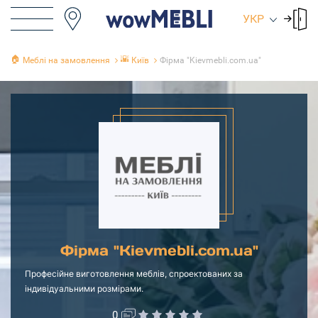
УКР
🏠
🌇
Меблі на замовлення
Київ
Фірма "Kievmebli.com.ua"
Фірма "Kievmebli.com.ua"
Професійне виготовлення меблів, спроектованих за
індивідуальними розмірами.
0