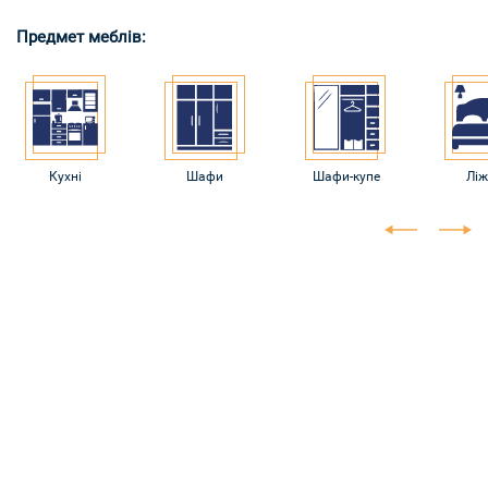
Предмет меблів:
Кухні
Шафи
Шафи-купе
Лі