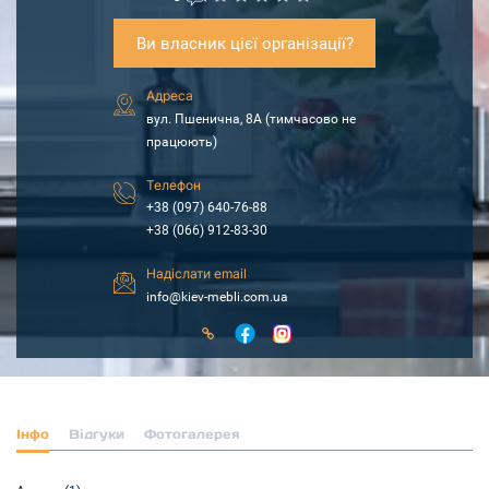
Ви власник цієї організації?
Адреса
вул. Пшенична, 8А (тимчасово не
працюють)
Телефон
+38 (097) 640-76-88
+38 (066) 912-83-30
Надіслати email
info@kiev-mebli.com.ua
Інфо
Відгуки
Фотогалерея