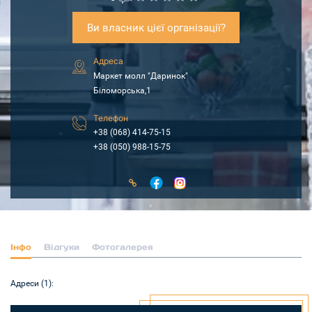
Ви власник цієї організації?
Адреса
Маркет молл "Даринок"
Біломорська,1
Телефон
+38 (068) 414-75-15
+38 (050) 988-15-75
Інфо
Відгуки
Фотогалерея
Адреси (1):