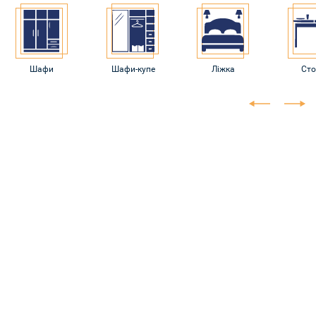
Шафи
Шафи-купе
Ліжка
Ст