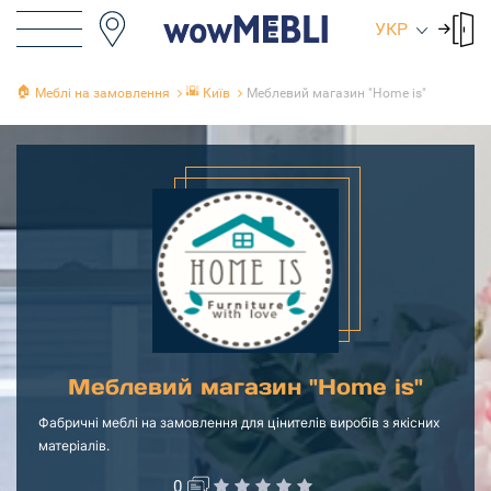
УКР
🏠
🌇
Меблі на замовлення
Київ
Меблевий магазин "Home is"
Меблевий магазин "Home is"
Фабричні меблі на замовлення для цінителів виробів з якісних
матеріалів.
0