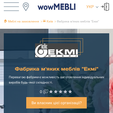
УКР
🏠
🌇
Меблі на замовлення
Київ
Фабрика м'яких меблів "Екмі"
Фабрика м'яких меблів "Екмі"
Перевагою фабрики є можливість виготовлення індивідуальних
виробів будь-якої складності.
0
Ви власник цієї організації?