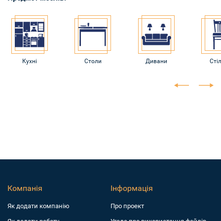
Кухні
Столи
Дивани
Стіл
Компанія
Інформація
Як додати компанiю
Про проект