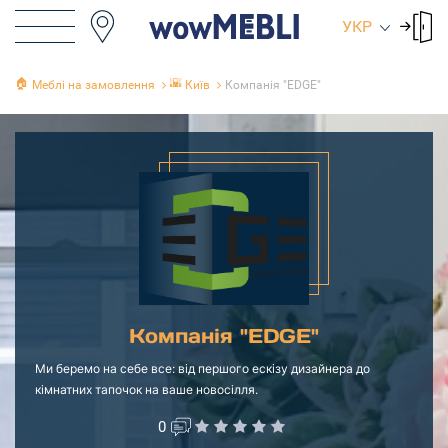
УКР
🏠
🌇
Меблі на замовлення
Київ
Компанія "EDGE"
Компанія "EDGE"
Ми беремо на себе все: від першого ескізу дизайнера до
кімнатних тапочок на ваше новосілля.
0