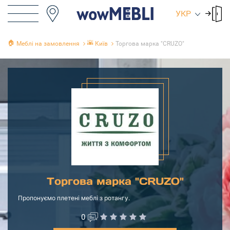
УКР
🏠
🌇
Меблі на замовлення
Київ
Торгова марка "CRUZO"
Торгова марка "CRUZO"
Пропонуємо плетені меблі з ротангу.
0