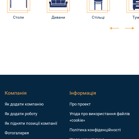
Столи
Дивани
Стільці
Ту
Компанія
Інформація
Як додати компанiю
Про проект
Як додати роботу
Угода про використання файлів
«cookie»
Як підняти позиції компанії
Політика конфіденційності
Фотогалерея