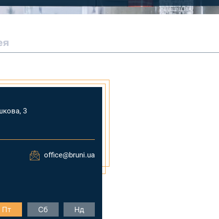
ея
шкова, 3
office@bruni.ua
Пт
Сб
Нд