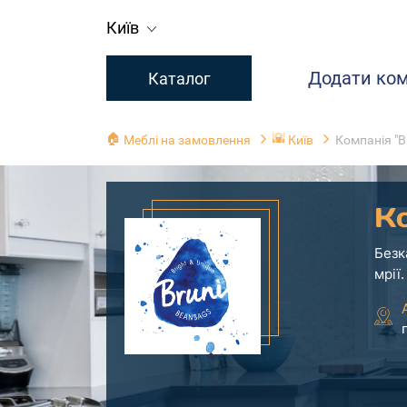
Київ
Додати ко
Каталог
🏠
🌇
Меблі на замовлення
Київ
Компанія "B
Ко
Безк
мрії.