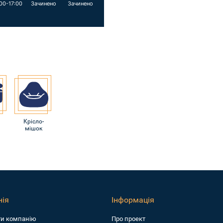
00-17:00
Зачинено
Зачинено
Крісло-
мішок
ія
Інформація
ти компанiю
Про проект