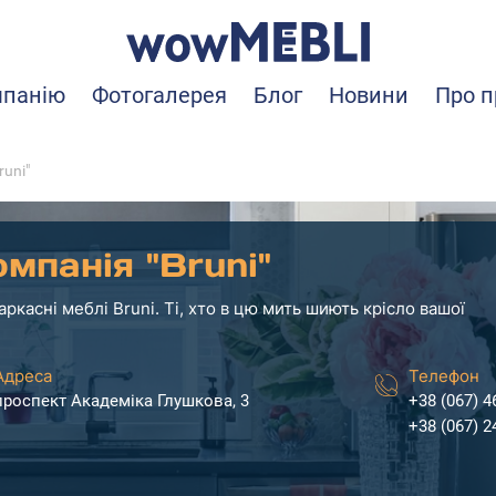
мпанію
Фотогалерея
Блог
Новини
Про п
runi"
мпанія "Bruni"
аркасні меблі Bruni. Ті, хто в цю мить шиють крісло вашої
Адреса
Телефон
проспект Академіка Глушкова, 3
+38 (067) 4
+38 (067) 2