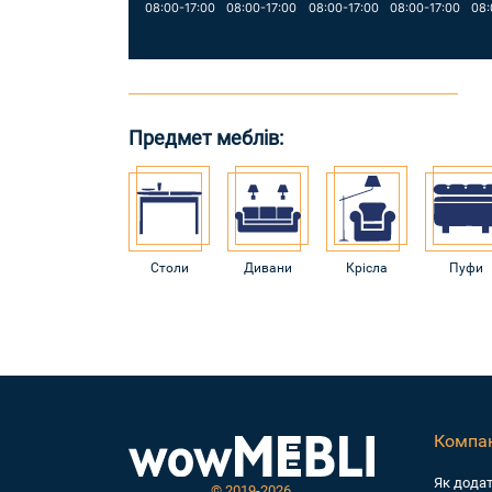
08:00-17:00
08:00-17:00
08:00-17:00
08:00-17:00
08:
Предмет меблів:
Столи
Дивани
Крісла
Пуфи
Компан
Як дода
©
2019-2026