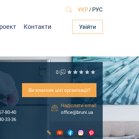
УКР
/
РУС
роект
Контакти
Увійти
0
Ви власник цієї організації?
Надіслати email
67-80-40
office@bruni.ua
40-33-36