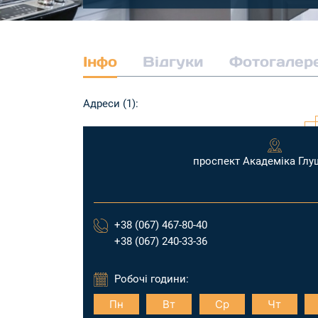
Інфо
Відгуки
Фотогалер
Адреси (1):
проспект Академіка Глу
+38 (067) 467-80-40
+38 (067) 240-33-36
Робочі години:
Пн
Вт
Ср
Чт