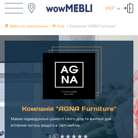
УКР
🏠
🌇
Меблі на замовлення
Київ
Компанія "AGNA Furniture"
Компанія "AGNA Furniture"
Маємо індивідуальні цінності свого діла та фантазії для
втілення чогось вищого в світі меблів.
0