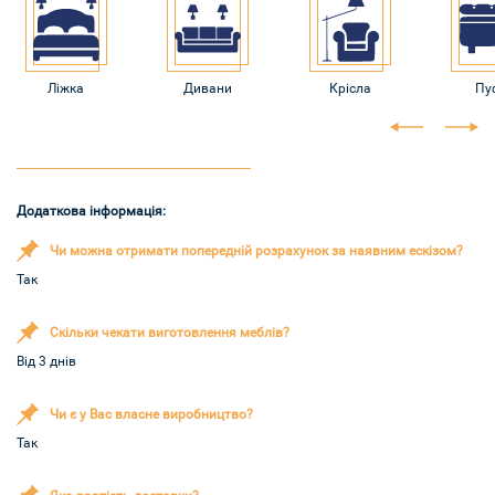
Ліжка
Дивани
Крісла
Пу
Додаткова інформація:
Чи можна отримати попередній розрахунок за наявним ескізом?
Так
Скільки чекати виготовлення меблів?
Від 3 днів
Чи є у Вас власне виробництво?
Так