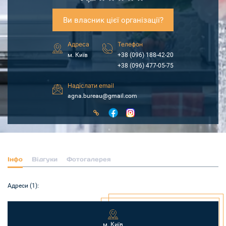
Ви власник цієї організації?
Адреса
Телефон
м. Київ
+38 (096) 188-42-20
+38 (096) 477-05-75
Надіслати email
agna.bureau@gmail.com
Інфо
Відгуки
Фотогалерея
Адреси (1):
м. Київ