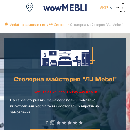
УКР
🏠
🌇
Меблі на замовлення
Херсон
Столярна майстерня "AJ Mebel"
Столярна майстерня "AJ Mebel"
Компанія припинила свою діяльність
Наша майстерня візьме на себе повний комплекс
виготовлення меблів та інших столярних виробів на
замовлення.
0