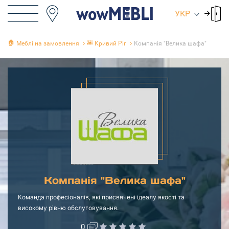
УКР
🏠
🌇
Меблі на замовлення
Кривий Ріг
Компанія "Велика шафа"
Компанія "Велика шафа"
Команда професіоналів, які присвячені ідеалу якості та
високому рівню обслуговування.
0