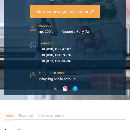
Ви власник цієї організації?
Адреса
пр. 200-річчя Кривого Рогу, 7д
Телефон
+38 (098) 611-42-02
+38 (096) 036-76-76
+38 (073) 036-96-96
Надіслати email
info@big-shafa.com.ua
Інфо
Відгуки
Фотогалерея