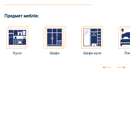
Предмет меблів:
Кухні
Шафи
Шафи-купе
Лі