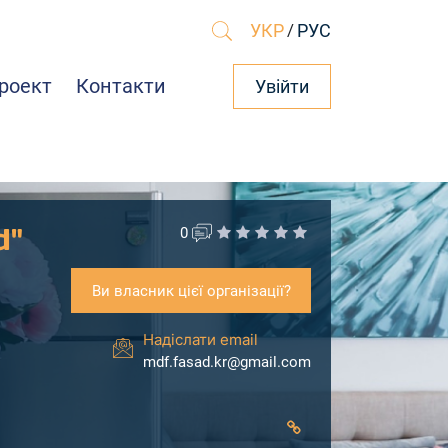
УКР
/
РУС
роект
Контакти
Увійти
d"
0
Ви власник цієї організації?
Надіслати email
mdf.fasad.kr@gmail.com