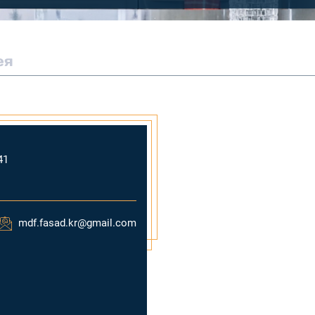
ея
41
mdf.fasad.kr@gmail.com