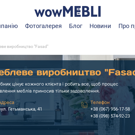
мпанію
Фотогалерея
Блог
Новини
Про п
ве виробництво "Fasad"
еблеве виробництво "Fasa
бник цінує кожного клієнта і робить все, щоб процес
влення меблів приносив тільки задоволення.
Адреса
Телефон
вул. Гетьманська, 41
+38 (067) 956-17-58
+38 (098) 574-92-23