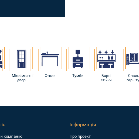
Міжкімнатні
Столи
Тумби
Барні
Спаль
двері
стійки
гарніт
ія
Інформація
ти компанiю
Про проект