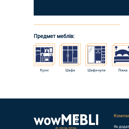
Предмет меблів:
Кухні
Шафи
Шафи-купе
Ліжка
Компан
Як дода
©
2019-2026