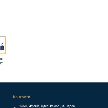
ні
ури
Контакти
65078, Україна, Одеська обл., м. Одеса,