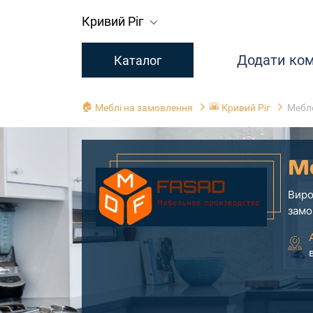
Кривий Ріг
Додати ко
Каталог
🏠
🌇
Меблі на замовлення
Кривий Ріг
Мебле
М
Виро
замо