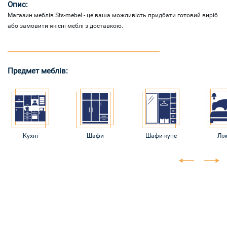
Опис:
Магазин меблів Sts-mebel - це ваша можливість придбати готовий виріб
або замовити якісні меблі з доставкою.
Предмет меблів:
Кухні
Шафи
Шафи-купе
Лі