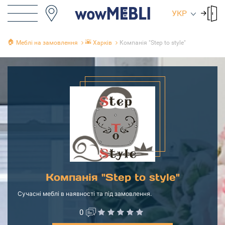
УКР
🏠
🌇
Меблі на замовлення
Харків
Компанія "Step to style"
Компанія "Step to style"
Сучасні меблі в наявності та під замовлення.
0