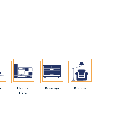
і
Стінки,
Комоди
Крісла
гірки