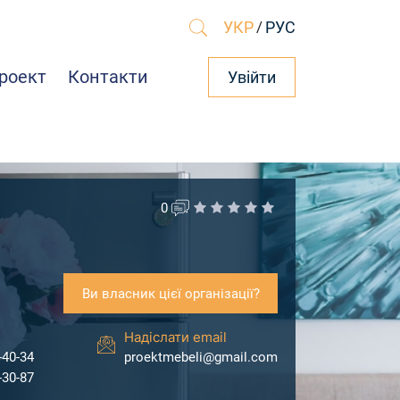
УКР
/
РУС
роект
Контакти
Увійти
0
Ви власник цієї організації?
Надіслати email
-40-34
proektmebeli@gmail.com
-30-87