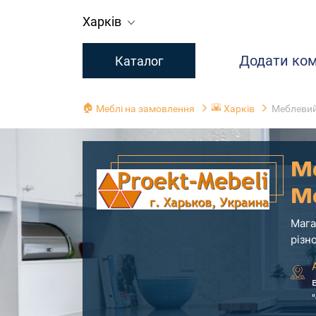
Харків
Додати ко
Каталог
🏠
🌇
Меблі на замовлення
Харків
Меблевий 
М
Me
Мага
різн