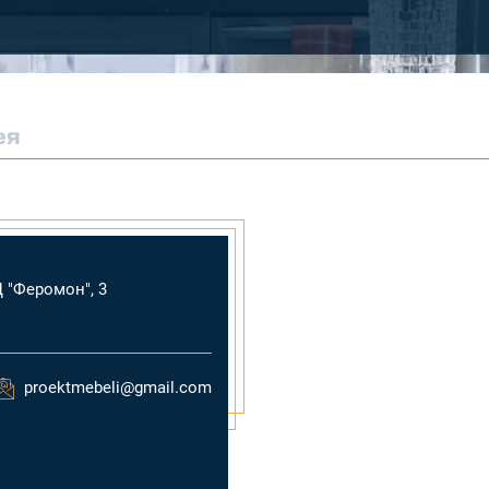
ея
Ц "Феромон", 3
proektmebeli@gmail.com