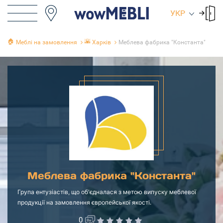
УКР
🏠
🌇
Меблі на замовлення
Харків
Меблева фабрика "Константа"
Меблева фабрика "Константа"
Група ентузіастів, що об'єдналася з метою випуску меблевої
продукції на замовлення європейської якості.
0