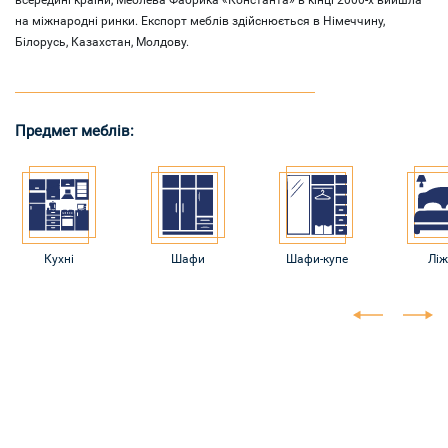
на міжнародні ринки. Експорт меблів здійснюється в Німеччину,
Білорусь, Казахстан, Молдову.
Предмет меблів:
Кухні
Шафи
Шафи-купе
Ліж