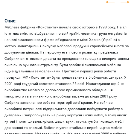
Опис:
Меблева фабрика «Константа» почала свою історію з 1998 року. На тлі
істотних змін, які відбувалися по всій країні, невелика група ентузіастів
на чолі з засновником фірми об'єдналася в місті Харків (Україна) з
метою налагодження випуску меблевої продукції європейської якості за
доступними цінами. На першому етапі свого розвитку працівники
Фабрики виготовляли дивани на орендованих площах з використанням
виключно ручного інструменту. Були зроблені ексклюзивні меблі за
індивідуальними замовленнями. Протягом перших років роботи
продукція МФ «Константа» була представлена ​​в 5 обласних центрах. У
2001 році трудовий колектив становив 25 осіб. Налагодивши серійне
виробництво меблів за допомогою промислового обладнання
імпортного та вітчизняного виробництва, вже до кінця 2001 року
Фабрика заявила про себе на території всієї країни. На той час
виробничі потужності підприємства дозволили побудувати роботу з
дилерами і запропонувати на ринку корпусні і м'які меблі, в тому числі:
кутові і прямі дивани, крісла, шафи, кухні, столи, тумби і комоди, меблі
для ванної та спальні. Забезпечуючи стабільне виробництво меблів
всередині країни, Меблева Фабрика «Константа» в кінці 2000-х вийшла