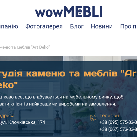
мпанію
Фотогалерея
Блог
Новини
Про п
меню та меблів "Art Deko"
удія каменю та меблів "Ar
eko"
цікаво все, що відбувається на мебельному ринку, щоб
вати клієнтів найкращими виробами на замовлення.
Адреса
Телефон
вул. Клочківська, 174
+38 (095) 575-03-
+38 (067) 573-33-