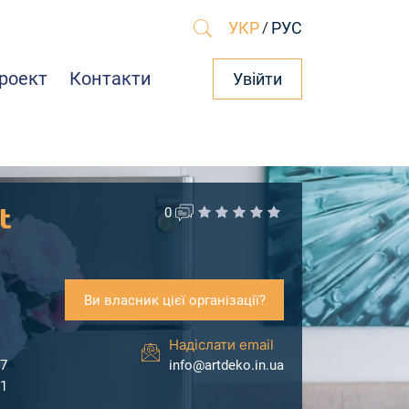
УКР
/
РУС
роект
Контакти
Увійти
t
0
Ви власник цієї організації?
Надіслати email
37
info@artdeko.in.ua
81