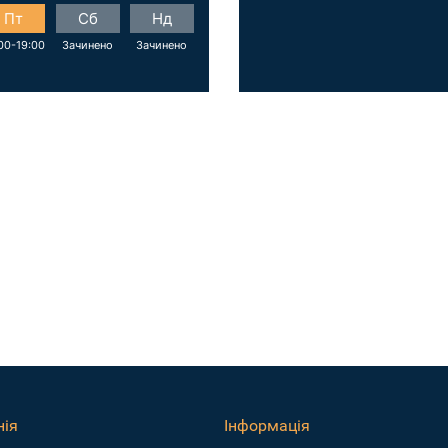
Пт
Сб
Нд
00-19:00
Зачинено
Зачинено
ія
Інформація