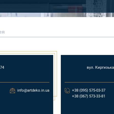
ея
174
вул. Киргизька
info@artdeko.in.ua
+38 (095) 575-03-37
+38 (067) 573-33-81