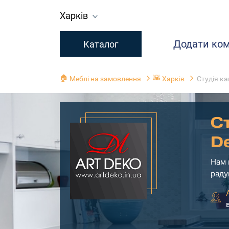
Харків
Додати ко
Каталог
🏠
🌇
Меблі на замовлення
Харків
Студія ка
Ст
D
Нам 
раду