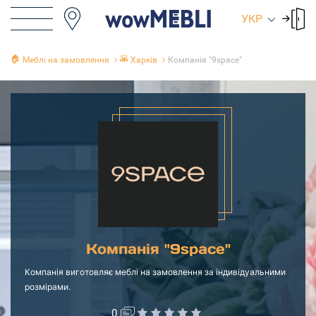
УКР
🏠
🌇
Меблі на замовлення
Харків
Компанія "9space"
Компанія "9space"
Компанія виготовляє меблі на замовлення за індивідуальними
розмірами.
0