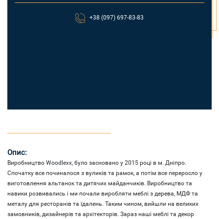
+38 (097) 697-83-83
Опис:
Виробництво Woodlexx, було засновано у 2015 році в м. Дніпро.
Спочатку все починалося з вуликів та рамок, а потім все переросло у
виготовлення альтанок та дитячих майданчиків. Виробництво та
навики розвивались і ми почали виробляти меблі з дерева, МДФ та
металу для ресторанів та їдалень. Таким чином, вийшли на великих
замовників, дизайнерів та архітекторів. Зараз наші меблі та декор