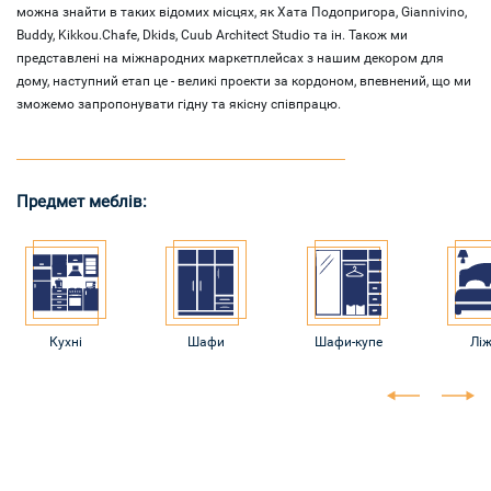
можна знайти в таких відомих місцях, як Хата Подопригора, Giannivino,
Buddy, Kikkou.Chafe, Dkids, Cuub Architect Studio та ін. Також ми
представлені на міжнародних маркетплейсах з нашим декором для
дому, наступний етап це - великі проекти за кордоном, впевнений, що ми
зможемо запропонувати гідну та якісну співпрацю.
Предмет меблів:
Кухні
Шафи
Шафи-купе
Лі