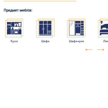
Предмет меблів:
Кухні
Шафи
Шафи-купе
Ліж