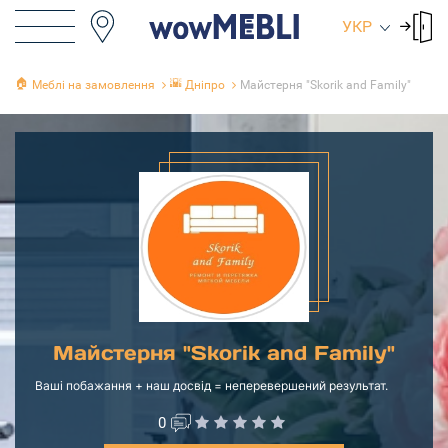
УКР
🏠
🌇
Меблі на замовлення
Дніпро
Майстерня "Skorik and Family"
Майстерня "Skorik and Family"
Ваші побажання + наш досвід = неперевершений результат.
0