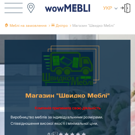
УКР
🏠
🌇
Меблі на замовлення
Дніпро
Магазин "Швидко Меблі"
Магазин "Швидко Меблі"
Компанія припинила свою діяльність
Виробництво меблів за індивідуальними розмірами.
Співвідношення високої якості і мінімальної ціни.
0