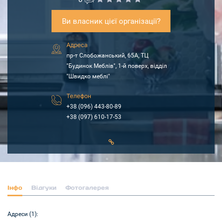
Ви власник цієї організації?
Адреса
пр-т Слобожанський, 65А, ТЦ
"Будинок Меблiв", 1-й поверх, відділ
"Швидко меблi"
Телефон
+38 (096) 443-80-89
+38 (097) 610-17-53
Інфо
Відгуки
Фотогалерея
Адреси (1):