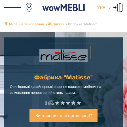
УКР
🏠
🌇
Меблі на замовлення
Дніпро
Фабрика "Matisse"
Фабрика "Matisse"
Оригінальні дизайнерські рішення надають меблям на
замовлення неповторний стиль і шарм.
0
Ви власник цієї організації?