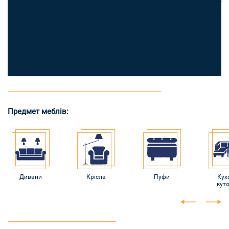
Предмет меблів:
Дивани
Крісла
Пуфи
Кух
кут