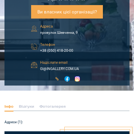
Ви власник цієї організації?
Адреса
провулок Шевченка, 9
Телефон
+38 (050) 418-20-00
Надіслати email
GI@INGALLERY.COM.UA
Інфо
Відгуки
Фотогалерея
Адреси (1):