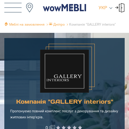
УКР
🏠
🌇
Меблі на замовлення
Дніпро
Компанія "GALLERY interiors"
Компанія "GALLERY interiors"
Пропонуємо повний комплекс послуг з декорування та дизайну
житлових інтер'єрів.
0