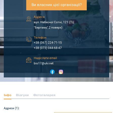
Ви власник цієї організації?
Адреса
вул. Небесної Сотні, 121 (TЦ
"Бергамо" 2 поверх)
Телефон
+38 (067) 224-71-15
+38 (073) 044-68-47
Надіслати email
bio17@ukr.net
Інфо
Відгуки
Фотогалерея
Адреси (1):