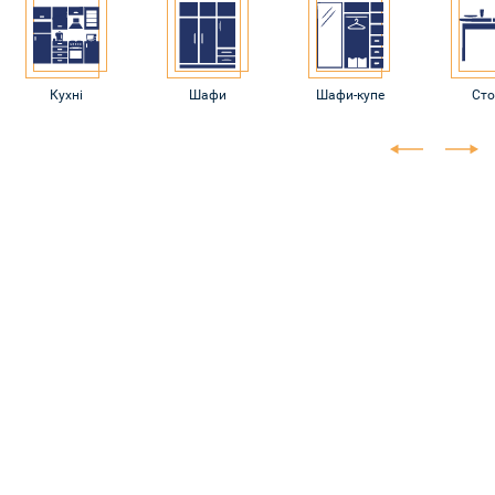
Кухні
Шафи
Шафи-купе
Ст