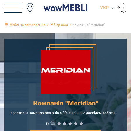
УКР
🏠
🌇
Меблі на замовлення
Черкаси
Компанія "Meridian"
Компанія "Meridian"
Креативна команда фахівців з 20-ти річним досвідом роботи.
0