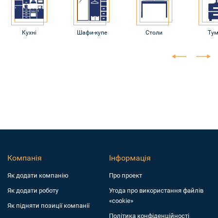
Кухні
Шафи-купе
Столи
Ту
Компанія
Інформація
Як додати компанiю
Про проект
Як додати роботу
Угода про використання файлів
«cookie»
Як підняти позиції компанії
Політика конфіденційності