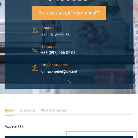
Ви власник цієї організації?
Адреса
вул. Луценка, 12
Телефон
+38 (097) 966-87-08
Надіслати email
dimax-mebel@ukr.net
Інфо
Відгуки
Фотогалерея
Адреси (1):