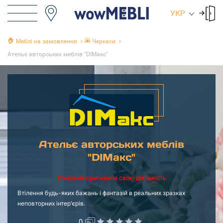
УКР
🏠
🌇
Меблі на замовлення
Черкаси
Ательє авторських меблів "DIMакс"
Ательє авторських меблів
"DIMакс"
Компанія припинила свою діяльність
Втілення будь-яких бажань і фантазій в реальних зразках
неповторних інтер'єрів.
0