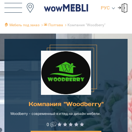
РУС
🏠
🌇
Мебель под заказ
Полтава
Компания "Woodberry"
Компания "Woodberry"
Woodberry - современный взгляд на дизайн мебели.
0