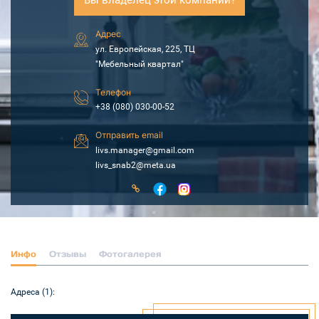
Адрес
ул. Европейская, 225, ТЦ
"Мебельный квартал"
Телефон
+38 (080) 030-00-52
Отправить email
livs.manager@gmail.com
livs_snab2@meta.ua
Инфо
Отзывы
Фотогалерея
Адреса (1):