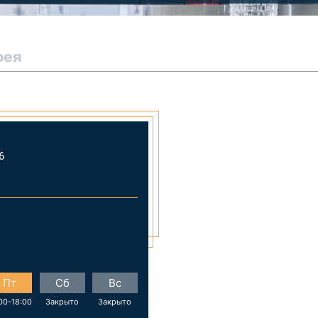
рея
6
Пт
Сб
Вс
00-18:00
Закрыто
Закрыто