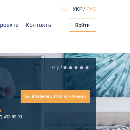
УКР
/
РУС
проекте
Контакты
Войти
0
Вы владелец этой компании?
н
7) 493-89-93