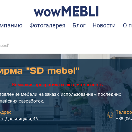
омпанию
Фотогалерея
Блог
Новости
О 
ebel"
ирма "SD mebel"
Компания прекратила свою деятельность
товление мебели на заказ с использованием последних
пейских разработок.
Адрес
Телефо
ул. Дальницкая, 46
+38 (06