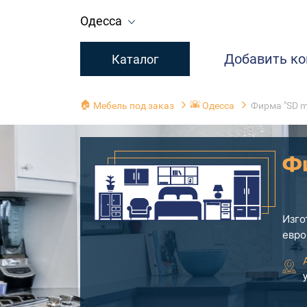
Одесса
Добавить к
Каталог
🏠
🌇
Мебель под заказ
Одесса
Фирма "SD m
Ф
Изго
евро