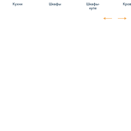
Кухни
Шкафы
Шкафы-
Кро
купе