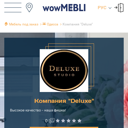
РУС
🏠
🌇
Мебель под заказ
Одесса
Компания "Deluxe"
Компания "Deluxe"
Высокое качество - наша фишка!
0