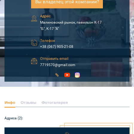
Вы владелец этой компании?
Адрес
Малиновский рынок, павильон К-17
"Б", К-17 "А"
Телефон
+38 (067) 905-21-08
Отправить email
7719570@gmail.com
Инфо
Отзывы
Фотогалерея
Адреса (2):