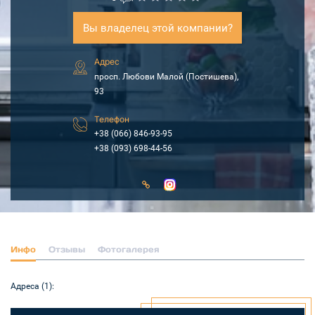
Вы владелец этой компании?
Адрес
просп. Любови Малой (Постишева),
93
Телефон
+38 (066) 846-93-95
+38 (093) 698-44-56
Инфо
Отзывы
Фотогалерея
Адреса (1):