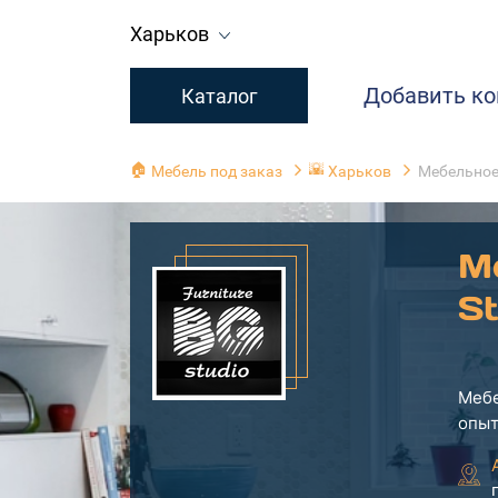
Харьков
Добавить к
Каталог
🏠
🌇
Мебель под заказ
Харьков
Мебельное 
М
St
Мебе
опыт