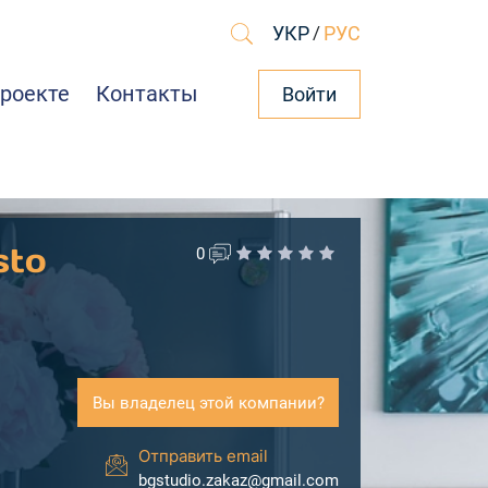
УКР
/
РУС
проекте
Контакты
Войти
sto
0
Вы владелец этой компании?
Отправить email
bgstudio.zakaz@gmail.com