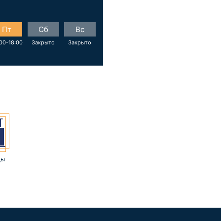
Пт
Сб
Вс
00-18:00
Закрыто
Закрыто
цы