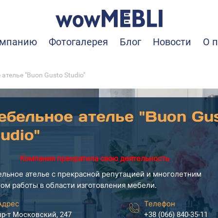
омпанию
Фотогалерея
Блог
Новости
О 
ателье "Buon Gusto Studio"
ебельное ателье "Buon Gu
udio"
Компания прекратила свою деятельность
льное ателье с прекрасной репутацией и многолетним
ом работы в области изготовления мебели.
Адрес
Телефон
пр-т Московский, 247
+38 (066) 840-35-11