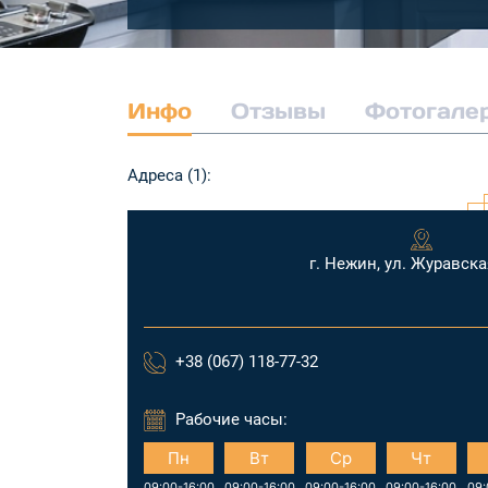
Инфо
Отзывы
Фотогале
Адреса (1):
г. Нежин, ул. Журавская
+38 (067) 118-77-32
Рабочие часы:
Пн
Вт
Ср
Чт
09:00-16:00
09:00-16:00
09:00-16:00
09:00-16:00
09: