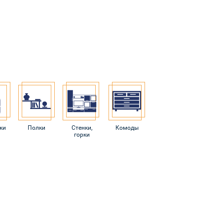
ки
Полки
Стенки,
Комоды
горки