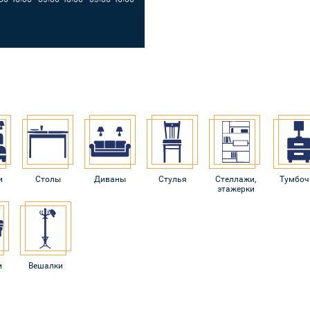
и
Столы
Диваны
Стулья
Стеллажи,
Тумбоч
этажерки
и
Вешалки