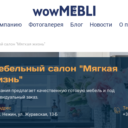
омпанию
Фотогалерея
Блог
Новости
О 
й салон "Мягкая жизнь"
ебельный салон "Мягкая
изнь"
ания предлагает качественную готовую мебель и под
видуальный заказ.
Адрес
Те
г. Нежин, ул. Журавская, 13-Б
+3