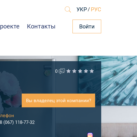
УКР
/
РУС
проекте
Контакты
Войти
0
Вы владелец этой компании?
лефон
8 (067) 118-77-32