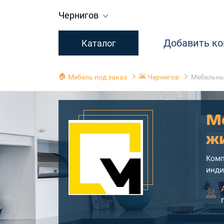
Чернигов
Добавить к
Каталог
🏠
🌇
Мебель под заказ
Чернигов
Мебельны
М
ж
Комп
инди