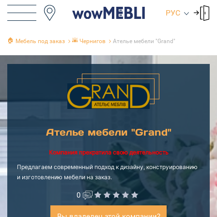
РУС
🏠
🌇
Мебель под заказ
Чернигов
Ателье мебели "Grand"
Ателье мебели "Grand"
Компания прекратила свою деятельность
Предлагаем современный подход к дизайну, конструированию
и изготовлению мебели на заказ.
0
Вы владелец этой компании?