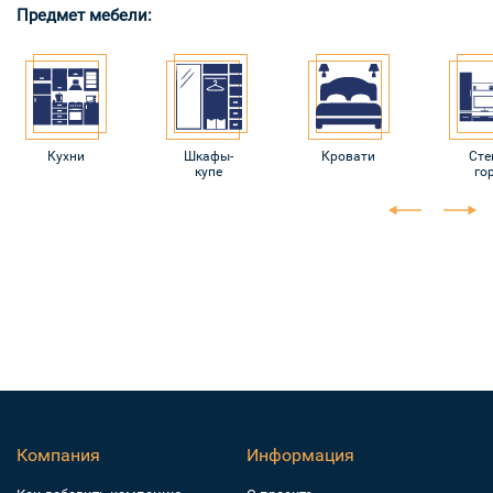
Предмет мебели:
Кухни
Шкафы-
Кровати
Сте
купе
го
Компания
Информация