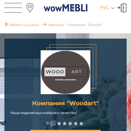
РУС
🏠
🌇
Мебель под заказ
Черкассы
Компания "Woodart"
Компания "Woodart"
Наши изделия высочайшего качества!
0